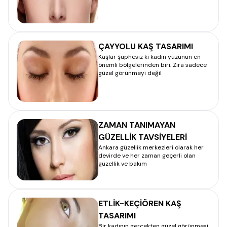
ÇAYYOLU KAŞ TASARIMI
Kaşlar şüphesiz ki kadın yüzünün en
önemli bölgelerinden biri. Zira sadece
güzel görünmeyi değil
ZAMAN TANIMAYAN
GÜZELLİK TAVSİYELERİ
Ankara güzellik merkezleri olarak her
devirde ve her zaman geçerli olan
güzellik ve bakım
ETLİK-KEÇİÖREN KAŞ
TASARIMI
Bir kadının gerçekten güzel görünmesi