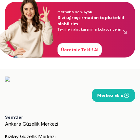
Merhaba ben, Aysu.
Sizi uğraştırmadan toplu teklif
alabilirim.
Teklifleri alın, kararınızı kolayca verin
!
Ücretsiz Teklif Al
Merkez Ekle
Semtler
Ankara Güzellik Merkezi
Kızılay Güzellik Merkezi