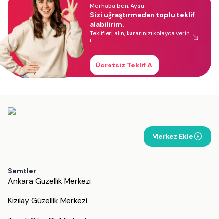
Merhaba ben, Aysu.
Sizi uğraştırmadan toplu teklif
alabilirim.
Teklifleri alın, kararınızı kolayca verin
!
Ücretsiz Teklif Al
Merkez Ekle
Semtler
Ankara Güzellik Merkezi
Kızılay Güzellik Merkezi