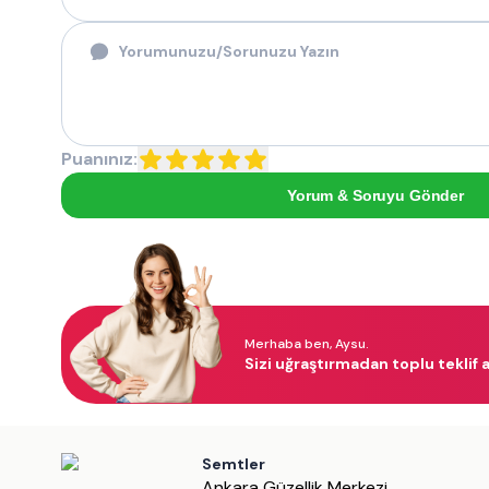
Puanınız:
Yorum & Soruyu Gönder
Merhaba ben, Aysu.
Sizi uğraştırmadan toplu teklif a
Semtler
Ankara Güzellik Merkezi