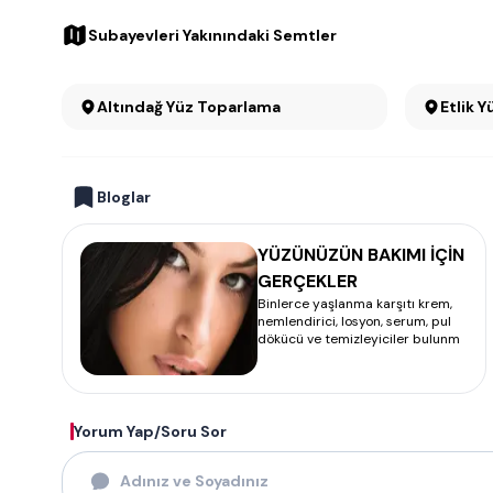
Subayevleri Yakınındaki Semtler
Altındağ Yüz Toparlama
Etlik 
Bloglar
YÜZÜNÜZÜN BAKIMI İÇİN
GERÇEKLER
Binlerce yaşlanma karşıtı krem,
nemlendirici, losyon, serum, pul
dökücü ve temizleyiciler bulunm
Yorum Yap/Soru Sor