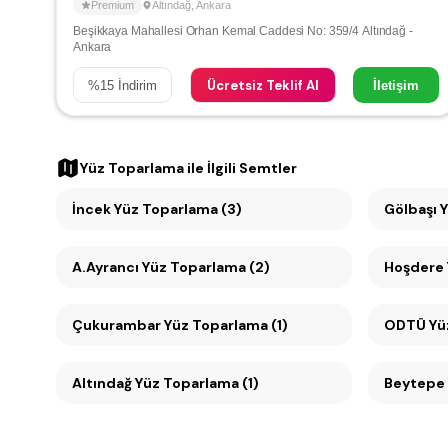
Premium
Altındağ
,
Ankara
Beşikkaya Mahallesi Orhan Kemal Caddesi No: 359/4 Altındağ -
Ankara
Ücretsiz Teklif Al
%
15
İndirim
İletişim
Yüz Toparlama
ile İlgili Semtler
İncek Yüz Toparlama (3)
Gölbaşı 
A.Ayrancı Yüz Toparlama (2)
Hoşdere 
Çukurambar Yüz Toparlama (1)
ODTÜ Yüz
Altındağ Yüz Toparlama (1)
Beytepe 