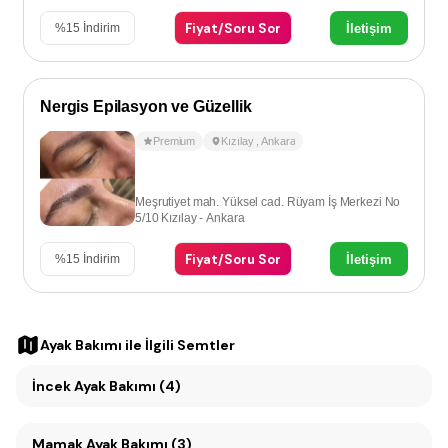
Fiyat/Soru Sor
İletişim
%
15
İndirim
Nergis Epilasyon ve Güzellik
Premium
Kızılay
,
Ankara
Meşrutiyet mah. Yüksel cad. Rüyam İş Merkezi No
5/10 Kızılay - Ankara
Fiyat/Soru Sor
İletişim
%
15
İndirim
Ayak Bakımı
ile İlgili Semtler
İncek Ayak Bakımı (4)
Mamak Ayak Bakımı (3)