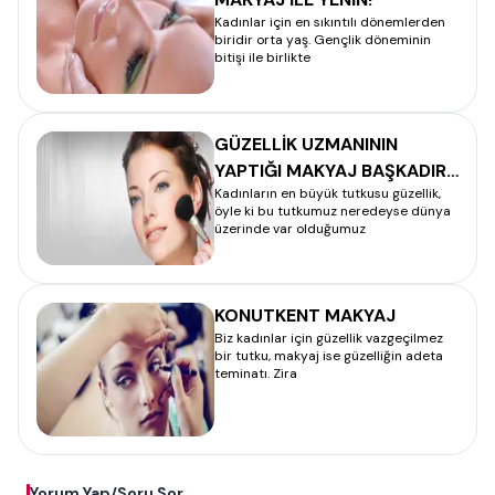
Kadınlar için en sıkıntılı dönemlerden
biridir orta yaş. Gençlik döneminin
bitişi ile birlikte
GÜZELLİK UZMANININ
YAPTIĞI MAKYAJ BAŞKADIR!
Kadınların en büyük tutkusu güzellik,
- MAKYAJ
öyle ki bu tutkumuz neredeyse dünya
üzerinde var olduğumuz
KONUTKENT MAKYAJ
Biz kadınlar için güzellik vazgeçilmez
bir tutku, makyaj ise güzelliğin adeta
teminatı. Zira
Yorum Yap/Soru Sor