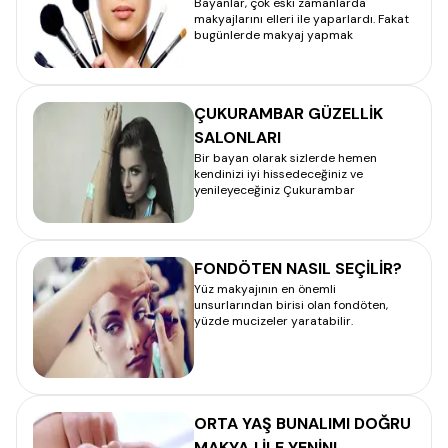
Bayanlar, çok eski zamanlarda
makyajlarını elleri ile yaparlardı. Fakat
bugünlerde makyaj yapmak
ÇUKURAMBAR GÜZELLİK
SALONLARI
Bir bayan olarak sizlerde hemen
kendinizi iyi hissedeceğiniz ve
yenileyeceğiniz Çukurambar
FONDÖTEN NASIL SEÇİLİR?
Yüz makyajının en önemli
unsurlarından birisi olan fondöten,
yüzde mucizeler yaratabilir.
ORTA YAŞ BUNALIMI DOĞRU
MAKYAJ İLE YENİN!