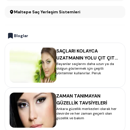
Maltepe Saç Yerleşim Sistemleri
Bloglar
SAÇLARI KOLAYCA
UZATMANIN YOLU ÇIT ÇIT
Bayanlar saçlarını daha uzun ya da
NASIL TAKILIR
dolgun göstermek için çeşitli
yöntemler kullanırlar. Peruk
ZAMAN TANIMAYAN
GÜZELLİK TAVSİYELERİ
Ankara güzellik merkezleri olarak her
devirde ve her zaman geçerli olan
güzellik ve bakım