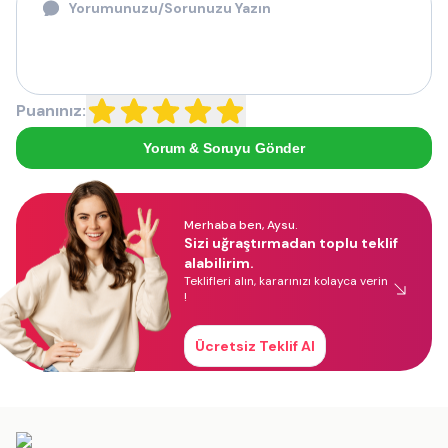
Puanınız:
Yorum & Soruyu Gönder
Merhaba ben, Aysu.
Sizi uğraştırmadan toplu teklif
alabilirim.
Teklifleri alın, kararınızı kolayca verin
!
Ücretsiz Teklif Al