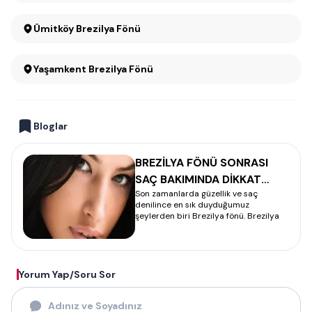
Ümitköy Brezilya Fönü
Yaşamkent Brezilya Fönü
Bloglar
BREZİLYA FÖNÜ SONRASI
SAÇ BAKIMINDA DİKKAT
Son zamanlarda güzellik ve saç
EDİLMESİ GEREKENLER –
denilince en sık duyduğumuz
BREZİLYA FÖNÜ
şeylerden biri Brezilya fönü. Brezilya
Yorum Yap/Soru Sor