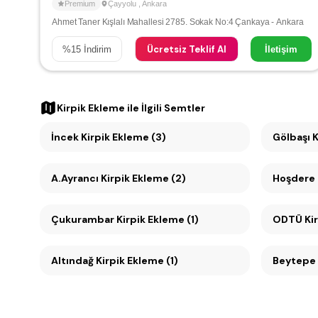
Premium
Çayyolu
,
Ankara
Ahmet Taner Kışlalı Mahallesi 2785. Sokak No:4 Çankaya - Ankara
Ücretsiz Teklif Al
%
15
İndirim
İletişim
Kirpik Ekleme
ile İlgili Semtler
İncek Kirpik Ekleme (3)
Gölbaşı K
A.Ayrancı Kirpik Ekleme (2)
Hoşdere 
Çukurambar Kirpik Ekleme (1)
ODTÜ Kir
Altındağ Kirpik Ekleme (1)
Beytepe 