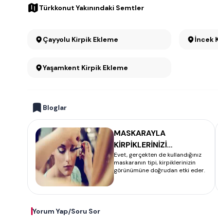
Türkkonut Yakınındaki Semtler
Çayyolu Kirpik Ekleme
İncek 
Yaşamkent Kirpik Ekleme
Bloglar
MASKARAYLA
KİRPİKLERİNİZİ
Evet, gerçekten de kullandığınız
KALINLAŞTIRMANIN
maskaranın tipi, kirpiklerinizin
SIRRI
görünümüne doğrudan etki eder.
Yorum Yap/Soru Sor