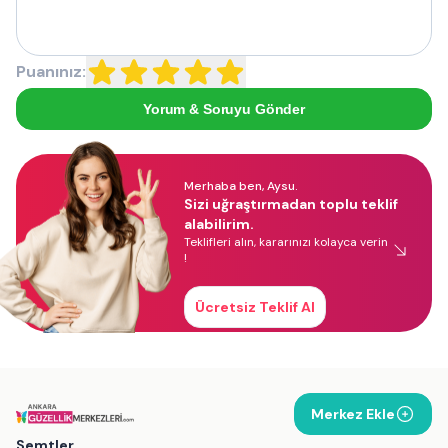
Puanınız:
Yorum & Soruyu Gönder
Merhaba ben, Aysu.
Sizi uğraştırmadan toplu teklif
alabilirim.
Teklifleri alın, kararınızı kolayca verin
!
Ücretsiz Teklif Al
Merkez Ekle
Semtler