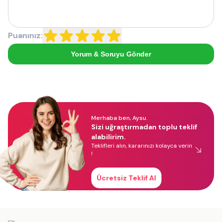
Puanınız:
Yorum & Soruyu Gönder
Merhaba ben, Aysu.
Sizi uğraştırmadan toplu teklif
alabilirim.
Teklifleri alın, kararınızı kolayca verin
!
Ücretsiz Teklif Al