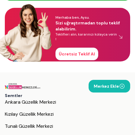
Merhaba ben, Aysu.
Sizi uğraştırmadan toplu teklif
alabilirim.
Teklifleri alın, kararınızı kolayca verin
!
Ücretsiz Teklif Al
Merkez Ekle
Semtler
Ankara Güzellik Merkezi
Kızılay Güzellik Merkezi
Tunalı Güzellik Merkezi