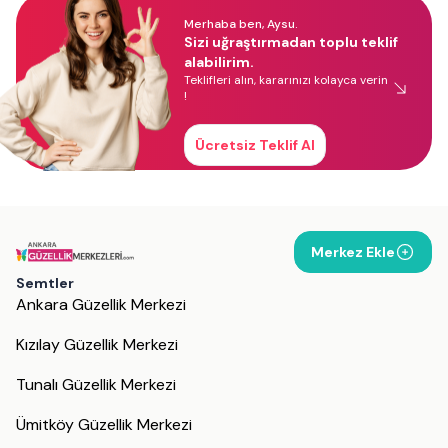
Merhaba ben, Aysu.
Sizi uğraştırmadan toplu teklif
alabilirim.
Teklifleri alın, kararınızı kolayca verin
!
Ücretsiz Teklif Al
Merkez Ekle
Semtler
Ankara Güzellik Merkezi
Kızılay Güzellik Merkezi
Tunalı Güzellik Merkezi
Ümitköy Güzellik Merkezi