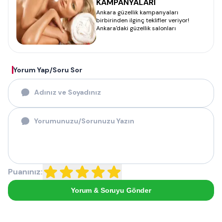
KAMPANYALARI
Ankara güzellik kampanyaları
birbirinden ilginç teklifler veriyor!
Ankara'daki güzellik salonları
Yorum Yap/Soru Sor
Puanınız:
Yorum & Soruyu Gönder