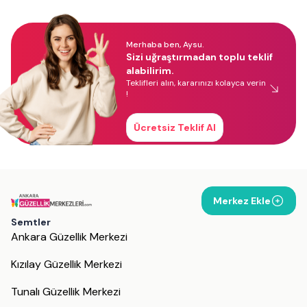
Merhaba ben, Aysu.
Sizi uğraştırmadan toplu teklif
alabilirim.
Teklifleri alın, kararınızı kolayca verin
!
Ücretsiz Teklif Al
Merkez Ekle
Semtler
Ankara Güzellik Merkezi
Kızılay Güzellik Merkezi
Tunalı Güzellik Merkezi