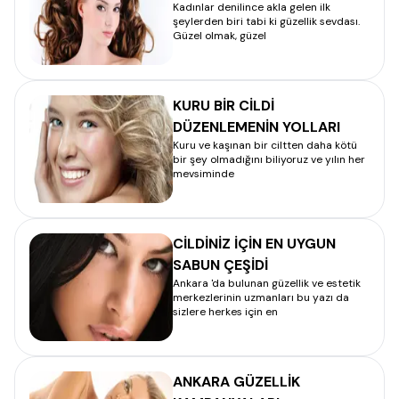
Kadınlar denilince akla gelen ilk
– CİLT BAKIMI
şeylerden biri tabi ki güzellik sevdası.
Güzel olmak, güzel
KURU BİR CİLDİ
DÜZENLEMENİN YOLLARI
Kuru ve kaşınan bir ciltten daha kötü
bir şey olmadığını biliyoruz ve yılın her
mevsiminde
CİLDİNİZ İÇİN EN UYGUN
SABUN ÇEŞİDİ
Ankara 'da bulunan güzellik ve estetik
merkezlerinin uzmanları bu yazı da
sizlere herkes için en
ANKARA GÜZELLİK