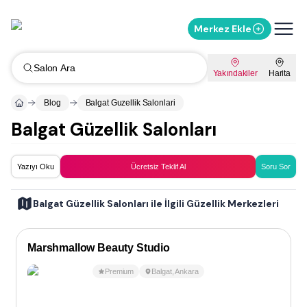
Merkez Ekle
Salon Ara
Yakındakiler
Harita
Blog
Balgat Guzellik Salonlari
Balgat Güzellik Salonları
Yazıyı Oku
Ücretsiz Teklif Al
Soru Sor
Balgat Güzellik Salonları ile İlgili Güzellik Merkezleri
Marshmallow Beauty Studio
Premium
Balgat
,
Ankara