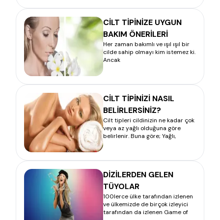
CİLT TİPİNİZE UYGUN
BAKIM ÖNERİLERİ
Her zaman bakımlı ve ışıl ışıl bir
cilde sahip olmayı kim istemez ki.
Ancak
CİLT TİPİNİZİ NASIL
BELİRLERSİNİZ?
Cilt tipleri cildinizin ne kadar çok
veya az yağlı olduğuna göre
belirlenir. Buna göre; Yağlı,
DİZİLERDEN GELEN
TÜYOLAR
100lerce ülke tarafından izlenen
ve ülkemizde de birçok izleyici
tarafından da izlenen Game of