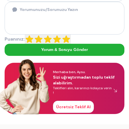
Puanınız:
Yorum & Soruyu Gönder
Merhaba ben, Aysu.
Sizi uğraştırmadan toplu teklif
alabilirim.
Teklifleri alın, kararınızı kolayca verin
!
Ücretsiz Teklif Al