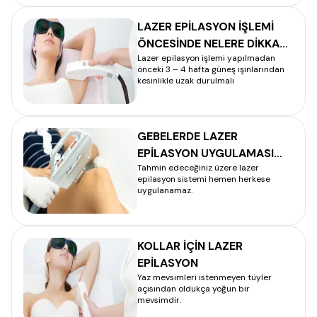
LAZER EPİLASYON İŞLEMİ
ÖNCESİNDE NELERE DİKKAT
Lazer epilasyon işlemi yapılmadan
EDİLMELİDİR?
önceki 3 – 4 hafta güneş ışınlarından
kesinlikle uzak durulmalı
GEBELERDE LAZER
EPİLASYON UYGULAMASI
Tahmin edeceğiniz üzere lazer
YAPILIR MI?
epilasyon sistemi hemen herkese
uygulanamaz.
KOLLAR İÇİN LAZER
EPİLASYON
Yaz mevsimleri istenmeyen tüyler
açısından oldukça yoğun bir
mevsimdir.