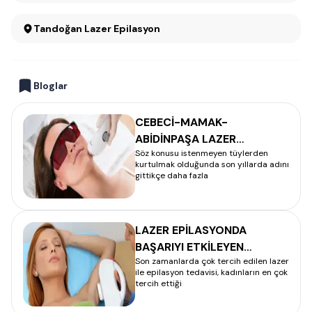
Tandoğan Lazer Epilasyon
Bloglar
CEBECİ-MAMAK-
ABİDİNPAŞA LAZER
Söz konusu istenmeyen tüylerden
EPİLASYON
kurtulmak olduğunda son yıllarda adını
gittikçe daha fazla
LAZER EPİLASYONDA
BAŞARIYI ETKİLEYEN
Son zamanlarda çok tercih edilen lazer
FAKTÖRLER NELERDİR?
ile epilasyon tedavisi, kadınların en çok
tercih ettiği