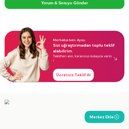
Yorum & Soruyu Gönder
Merhaba ben, Aysu.
Sizi uğraştırmadan toplu teklif
alabilirim.
Teklifleri alın, kararınızı kolayca verin
!
Ücretsiz Teklif Al
Merkez Ekle