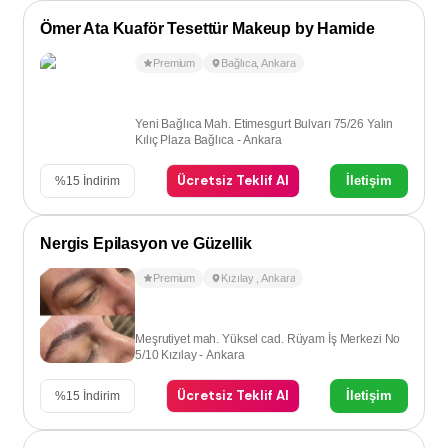
Ömer Ata Kuaför Tesettür Makeup by Hamide
Premium
Bağlıca
,
Ankara
Yeni Bağlıca Mah. Etimesgurt Bulvarı 75/26 Yalın
Kılıç Plaza Bağlıca - Ankara
Ücretsiz Teklif Al
İletişim
%
15
İndirim
Nergis Epilasyon ve Güzellik
Premium
Kızılay
,
Ankara
Meşrutiyet mah. Yüksel cad. Rüyam İş Merkezi No
5/10 Kızılay - Ankara
Ücretsiz Teklif Al
İletişim
%
15
İndirim