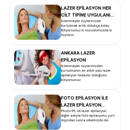
LAZER EPİLASYON HER
CİLT TİPİNE UYGULANIR
İstenmeyen tüylerinizde
MI?
kurtulmak artık oldukça kolay.
Biliyorsunuz ki vücudumuzda ki
tüylerin
ANKARA LAZER
EPİLASYON
İstenmeyen tüylerinizden
kurtulmanın en etkili yolu lazer
epilasyon tedavisi olduğunu
biliyorsunuz
FOTO EPİLASYON İLE
LAZER EPİLASYON
Photo IPL ile lazer epilasyon,
ARASINDA NE FARK
diğer adıyla foto epilasyonu yurt
VARDIR?
dışından sonra ülkemizde de