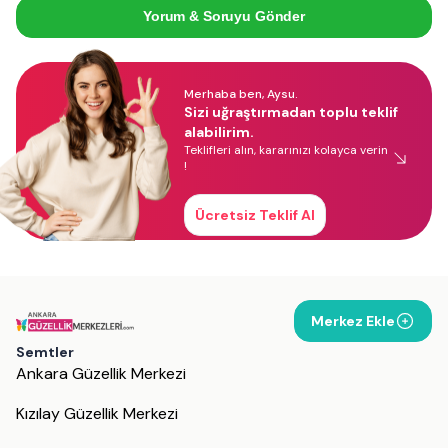
Yorum & Soruyu Gönder
Merhaba ben, Aysu.
Sizi uğraştırmadan toplu teklif
alabilirim.
Teklifleri alın, kararınızı kolayca verin
!
Ücretsiz Teklif Al
Merkez Ekle
Semtler
Ankara Güzellik Merkezi
Kızılay Güzellik Merkezi