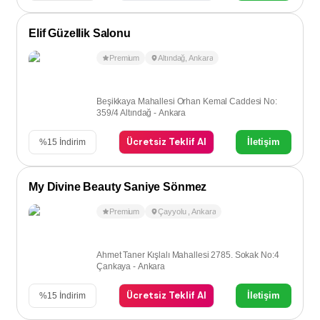
Elif Güzellik Salonu
Premium
Altındağ
,
Ankara
Beşikkaya Mahallesi Orhan Kemal Caddesi No:
359/4 Altındağ - Ankara
Ücretsiz Teklif Al
İletişim
%
15
İndirim
My Divine Beauty Saniye Sönmez
Premium
Çayyolu
,
Ankara
Ahmet Taner Kışlalı Mahallesi 2785. Sokak No:4
Çankaya - Ankara
Ücretsiz Teklif Al
İletişim
%
15
İndirim