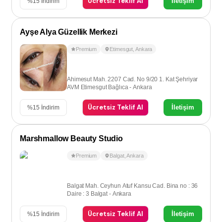
Ücretsiz Teklif Al
İletişim
%
15
İndirim
Ayşe Alya Güzellik Merkezi
Premium
Etimesgut
,
Ankara
Ahimesut Mah. 2207 Cad. No 9/20 1. Kat Şehriyar
AVM Etimesgut Bağlıca - Ankara
Ücretsiz Teklif Al
İletişim
%
15
İndirim
Marshmallow Beauty Studio
Premium
Balgat
,
Ankara
Balgat Mah. Ceyhun Atuf Kansu Cad. Bina no : 36
Daire : 3 Balgat - Ankara
Ücretsiz Teklif Al
İletişim
%
15
İndirim