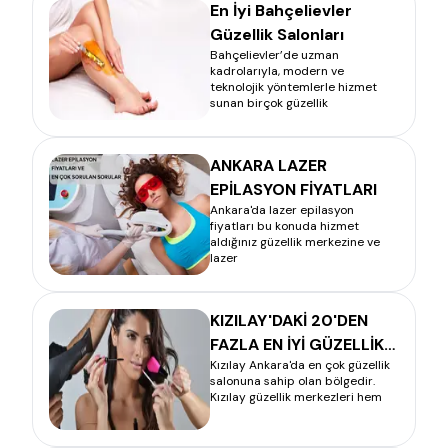
En İyi Bahçelievler
Güzellik Salonları
Bahçelievler’de uzman
kadrolarıyla, modern ve
teknolojik yöntemlerle hizmet
sunan birçok güzellik
ANKARA LAZER
EPİLASYON FİYATLARI
Ankara'da lazer epilasyon
fiyatları bu konuda hizmet
aldığınız güzellik merkezine ve
lazer
KIZILAY'DAKİ 20'DEN
FAZLA EN İYİ GÜZELLİK
Kızılay Ankara'da en çok güzellik
SALONUNU SİZİN İÇİN
salonuna sahip olan bölgedir.
ARAŞTIRDIK
Kızılay güzellik merkezleri hem