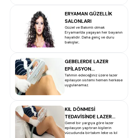
ERYAMAN GÜZELLİK
SALONLARI
Güzel ve Bakımlı olmak
Eryaman'da yaşayan her bayanın
hayalidir. Daha genç ve duru
bakışlar,
GEBELERDE LAZER
EPİLASYON
Tahmin edeceğiniz üzere lazer
UYGULAMASI YAPILIR
epilasyon sistemi hemen herkese
MI?
uygulanamaz.
KIL DÖNMESİ
TEDAVİSİNDE LAZER
Genel bir yargıya göre lazer
ETKİLİMİDİR?
epilasyon yaptıran kişilerin
vücudunda birtakım leke vs kıl