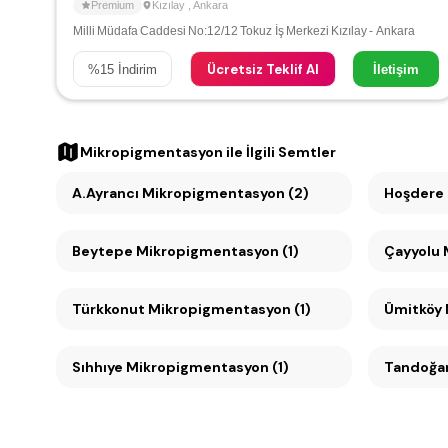
Premium
Kızılay
,
Ankara
Milli Müdafa Caddesi No:12/12 Tokuz İş Merkezi Kızılay - Ankara
Ücretsiz Teklif Al
%
15
İndirim
İletişim
Mikropigmentasyon
ile İlgili Semtler
A.Ayrancı Mikropigmentasyon (2)
Hoşdere 
Beytepe Mikropigmentasyon (1)
Türkkonut Mikropigmentasyon (1)
Sıhhıye Mikropigmentasyon (1)