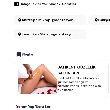
Bahçelievler Yakınındaki Semtler
Anıttepe Mikropigmentasyon
Eskişe
Tandoğan Mikropigmentasyon
Bloglar
BATIKENT GÜZELLİK
SALONLARI
Batıkent Güzellik Salonları her
gün her zaman açık ve
hizmetinizdedir. Ankara'da olan
bu salonlar
Yorum Yap/Soru Sor