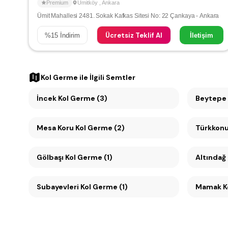
Premium
Ümitköy
,
Ankara
Ümit Mahallesi 2481. Sokak Kafkas Sitesi No: 22 Çankaya - Ankara
Ücretsiz Teklif Al
%
15
İndirim
İletişim
Kol Germe
ile İlgili Semtler
İncek Kol Germe (3)
Beytepe 
Mesa Koru Kol Germe (2)
Türkkonu
Gölbaşı Kol Germe (1)
Altındağ 
Subayevleri Kol Germe (1)
Mamak Ko