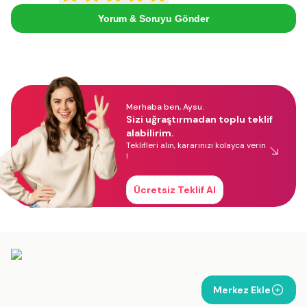
Yorum & Soruyu Gönder
Merhaba ben, Aysu.
Sizi uğraştırmadan toplu teklif
alabilirim.
Teklifleri alın, kararınızı kolayca verin
!
Ücretsiz Teklif Al
Merkez Ekle