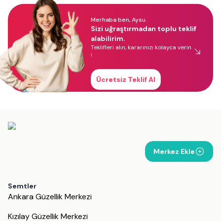
Merhaba ben, Aysu.
Sizi uğraştırmadan toplu teklif
alabilirim.
Teklifleri alın, kararınızı kolayca verin
!
Ücretsiz Teklif Al
Merkez Ekle
Semtler
Ankara Güzellik Merkezi
Kızılay Güzellik Merkezi