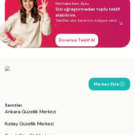
Merhaba ben, Aysu.
Sizi uğraştırmadan toplu teklif
alabilirim.
Teklifleri alın, kararınızı kolayca verin
!
Ücretsiz Teklif Al
Merkez Ekle
Semtler
Ankara Güzellik Merkezi
Kızılay Güzellik Merkezi