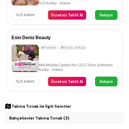
5/10 Kızılay - Ankara
Ücretsiz Teklif Al
İletişim
%
15
İndirim
Esin Deniz Beauty
Premium
Kızılay
,
Ankara
Milli Müdafa Caddesi No:12/12 Tokuz İş Merkezi
Kızılay - Ankara
Ücretsiz Teklif Al
İletişim
%
15
İndirim
Takma Tırnak
ile İlgili Semtler
Bahçelievler Takma Tırnak (3)