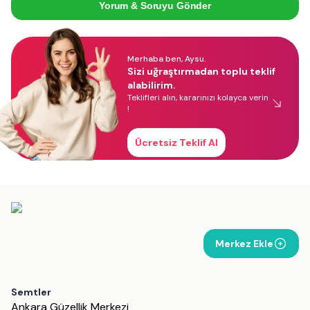
Yorum & Soruyu Gönder
Merhaba ben, Aysu.
Sizi uğraştırmadan toplu teklif
alabilirim.
Teklifleri alın, kararınızı kolayca verin
!
Ücretsiz Teklif Al
Merkez Ekle
Semtler
Ankara Güzellik Merkezi