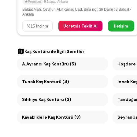
Premium
Balgat
,
Ankara
Balgat Mah. Ceyhun Atuf Kansu Cad. Bina no : 36 Daire : 3 Balgat -
Ankara
Ücretsiz Teklif Al
%
15
İndirim
İletişim
Kaş Kontürü
ile İlgili Semtler
A.Ayrancı Kaş Kontürü (5)
Hoşdere 
Tunalı Kaş Kontürü (4)
İncek Kaş
Sıhhıye Kaş Kontürü (3)
Kavaklıdere Kaş Kontürü (3)