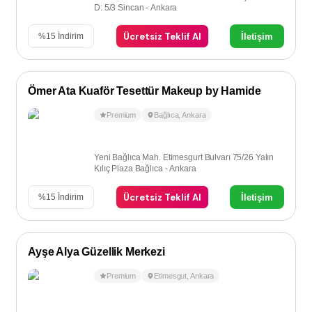
D: 5/3 Sincan - Ankara
Ücretsiz Teklif Al
İletişim
%
15
İndirim
Ömer Ata Kuaför Tesettür Makeup by Hamide
Premium
Bağlıca
,
Ankara
Yeni Bağlıca Mah. Etimesgurt Bulvarı 75/26 Yalın
Kılıç Plaza Bağlıca - Ankara
Ücretsiz Teklif Al
İletişim
%
15
İndirim
Ayşe Alya Güzellik Merkezi
Premium
Etimesgut
,
Ankara