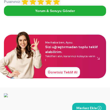
Puanınız:
Yorum & Soruyu Gönder
Merhaba ben, Aysu.
Sizi uğraştırmadan toplu teklif
alabilirim.
Teklifleri alın, kararınızı kolayca verin
!
Ücretsiz Teklif Al
Merkez Ekle