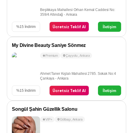
Beşikkaya Mahallesi Orhan Kemal Caddesi No:
359/4 Altındağ - Ankara
Ücretsiz Teklif Al
İletişim
%
15
İndirim
My Divine Beauty Saniye Sönmez
Premium
Çayyolu
,
Ankara
Ahmet Taner Kışlalı Mahallesi 2785. Sokak No:4
Çankaya - Ankara
Ücretsiz Teklif Al
İletişim
%
15
İndirim
Songül Şahin Güzellik Salonu
VIP+
Gölbaşı
,
Ankara