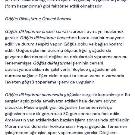
(form kazandırma) gibi faktörler etkili olmaktadır.
Göğüs Dikleştirme Öncesi Sonrası
Göğüs dikleştirme öncesi sonrası
sürecini ayrı ayrı incelemek
gerekir.
Göğüs dikleştirme öncesi
nde hasta kısa bir muayene
edilir ve durum tespiti yapılır. Göğüs doku ve bağları kontrol
edilir. Göğüs uçlarının durumu ölçülür. Eğer göğüslerde
gevşeme ileri dereceli değilse ve dokulardaki yıpranma sorunu
ilerlememişse
Göğüs dikleştirme
işleminin cerrahi
operasyonda silikon ile şekil verilir. Böylece göğüslerin dik
durması sağlanır. Eğer ciddi boyutta sorun varsa o zamanda
ilaveten göğsü toparlama işlemi de uygulanır.
Göğüs dikleştirme sonrasında
göğüsler sargı ile kapatılmıştır. Bu
sargılar açıldığında ameliyatın etkileri hala devam ediyor
olacaktır. Mesela şişlik gibi. Göğüsleri tamamen iyileşip
göğüslerin estetik görüntüsü 30 gün sonrasında fark edilir.
Ameliyatın yan etkilerinden bazıları işlem sonrasında görülebilir.
Morarma vb. durumlar korkutmasın. Hepsi geçicidir. Tamamen
iyileşmeden ağır işler, spor yapılmaması gerekir. Dikişlerin