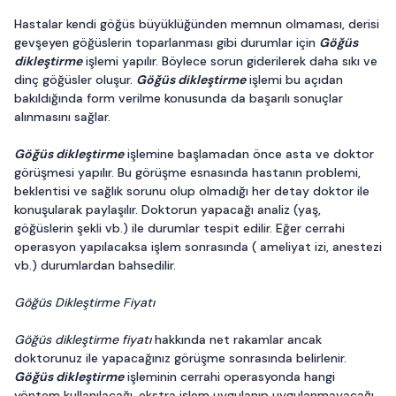
Hastalar kendi göğüs büyüklüğünden memnun olmaması, derisi
gevşeyen göğüslerin toparlanması gibi durumlar için
Göğüs
dikleştirme
işlemi yapılır. Böylece sorun giderilerek daha sıkı ve
dinç göğüsler oluşur.
Göğüs dikleştirme
işlemi bu açıdan
bakıldığında form verilme konusunda da başarılı sonuçlar
alınmasını sağlar.
Göğüs dikleştirme
işlemine başlamadan önce asta ve doktor
görüşmesi yapılır. Bu görüşme esnasında hastanın problemi,
beklentisi ve sağlık sorunu olup olmadığı her detay doktor ile
konuşularak paylaşılır. Doktorun yapacağı analiz (yaş,
göğüslerin şekli vb.) ile durumlar tespit edilir. Eğer cerrahi
operasyon yapılacaksa işlem sonrasında ( ameliyat izi, anestezi
vb.) durumlardan bahsedilir.
Göğüs Dikleştirme Fiyatı
Göğüs dikleştirme fiyatı
hakkında net rakamlar ancak
doktorunuz ile yapacağınız görüşme sonrasında belirlenir.
Göğüs dikleştirme
işleminin cerrahi operasyonda hangi
yöntem kullanılacağı, ekstra işlem uygulanıp uygulanmayacağı