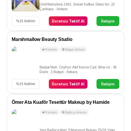
Ümit Mahallesi 2481. Sokak Kafkas Sitesi No: 22
Çankaya - Ankara
Ücretsiz Teklif Al
İletişim
%
15
İndirim
Marshmallow Beauty Studio
Premium
Balgat
,
Ankara
Balgat Mah. Ceyhun Atuf Kansu Cad. Bina no : 36
Daire : 3 Balgat - Ankara
Ücretsiz Teklif Al
İletişim
%
15
İndirim
Ömer Ata Kuaför Tesettür Makeup by Hamide
Premium
Bağlıca
,
Ankara
Yeni Bağlıca Mah. Etimesgurt Bulvarı 75/26 Yalın