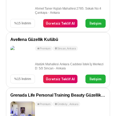
Ahmet Taner Kışlalı Mahallesi 2785. Sokak No:4
Çankaya - Ankara
Ücretsiz Teklif Al
İletişim
%
15
İndirim
Avellena Güzellik Kulübü
Premium
Sincan
,
Ankara
Atatürk Mahallesi Ankara Caddesi İstek İş Merkezi
D: 5/3 Sincan - Ankara
Ücretsiz Teklif Al
İletişim
%
15
İndirim
Grenada Life Personal Training Beauty Güzellik Salonu
Premium
Ümitköy
,
Ankara