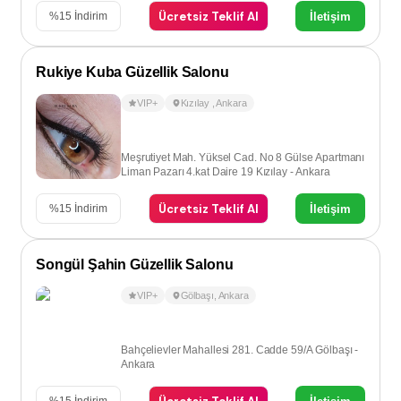
Ücretsiz Teklif Al
İletişim
%
15
İndirim
Rukiye Kuba Güzellik Salonu
VIP+
Kızılay
,
Ankara
Meşrutiyet Mah. Yüksel Cad. No 8 Gülse Apartmanı
Liman Pazarı 4.kat Daire 19 Kızılay - Ankara
Ücretsiz Teklif Al
İletişim
%
15
İndirim
Songül Şahin Güzellik Salonu
VIP+
Gölbaşı
,
Ankara
Bahçelievler Mahallesi 281. Cadde 59/A Gölbaşı -
Ankara