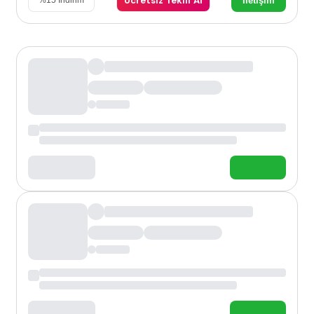
Ücretsiz Teklif Al
İletişim
%
15
İndirim