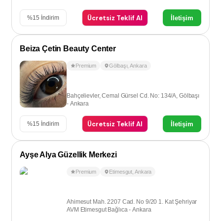
Ücretsiz Teklif Al
İletişim
%
15
İndirim
Beiza Çetin Beauty Center
Premium
Gölbaşı
,
Ankara
Bahçelievler, Cemal Gürsel Cd. No: 134/A, Gölbaşı
- Ankara
Ücretsiz Teklif Al
İletişim
%
15
İndirim
Ayşe Alya Güzellik Merkezi
Premium
Etimesgut
,
Ankara
Ahimesut Mah. 2207 Cad. No 9/20 1. Kat Şehriyar
AVM Etimesgut Bağlıca - Ankara