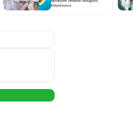
epilasyon tedavisi olduğunu
biliyorsunuz