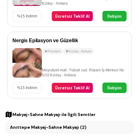
Kızılay - Ankara
Ücretsiz Teklif Al
İletişim
%
15
İndirim
Nergis Epilasyon ve Güzellik
Premium
Kızılay
,
Ankara
Meşrutiyet mah. Yüksel cad. Rüyam İş Merkezi No
5/10 Kızılay - Ankara
Ücretsiz Teklif Al
İletişim
%
15
İndirim
Makyaj-Sahne Makyajı
ile İlgili Semtler
Anıttepe Makyaj-Sahne Makyajı (2)