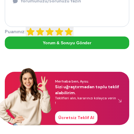
Puanınız:
Yorum & Soruyu Gönder
Merhaba ben, Aysu.
Sizi uğraştırmadan toplu teklif
alabilirim.
Teklifleri alın, kararınızı kolayca verin
!
Ücretsiz Teklif Al