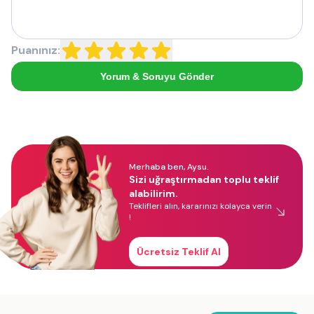
Puanınız:
Yorum & Soruyu Gönder
Merhaba ben, Aysu.
Sizi uğraştırmadan toplu teklif
alabilirim.
Teklifleri alın, kararınızı kolayca verin
!
Ücretsiz Teklif Al