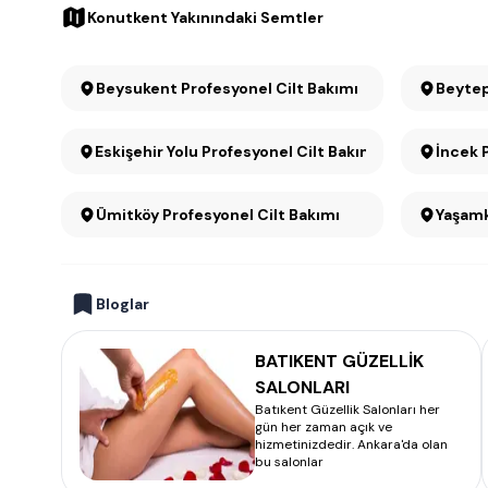
Konutkent Yakınındaki Semtler
Beysukent Profesyonel Cilt Bakımı
Beytep
Eskişehir Yolu Profesyonel Cilt Bakımı
İncek 
Ümitköy Profesyonel Cilt Bakımı
Yaşamk
Bloglar
BATIKENT GÜZELLİK
SALONLARI
Batıkent Güzellik Salonları her
gün her zaman açık ve
hizmetinizdedir. Ankara'da olan
bu salonlar