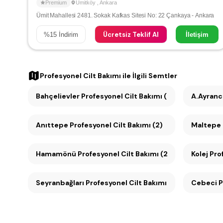
Premium
Ümitköy
,
Ankara
Ümit Mahallesi 2481. Sokak Kafkas Sitesi No: 22 Çankaya - Ankara
Ücretsiz Teklif Al
%
15
İndirim
İletişim
Profesyonel Cilt Bakımı
ile İlgili Semtler
Bahçelievler Profesyonel Cilt Bakımı (3)
A.Ayrancı
Anıttepe Profesyonel Cilt Bakımı (2)
Hamamönü Profesyonel Cilt Bakımı (2)
Kolej Pro
Seyranbağları Profesyonel Cilt Bakımı (2)
C