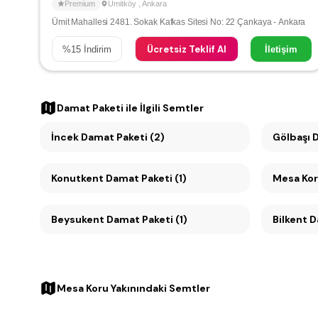
Premium
Ümitköy
,
Ankara
Ümit Mahallesi 2481. Sokak Kafkas Sitesi No: 22 Çankaya - Ankara
Ücretsiz Teklif Al
%
15
İndirim
İletişim
Damat Paketi
ile İlgili Semtler
İncek Damat Paketi (2)
Gölbaşı D
Konutkent Damat Paketi (1)
Beysukent Damat Paketi (1)
Bilkent D
Mesa Koru Yakınındaki Semtler