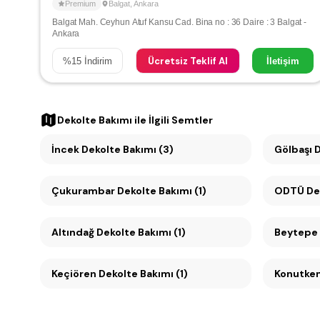
Premium
Balgat
,
Ankara
Balgat Mah. Ceyhun Atuf Kansu Cad. Bina no : 36 Daire : 3 Balgat -
Ankara
Ücretsiz Teklif Al
%
15
İndirim
İletişim
Dekolte Bakımı
ile İlgili Semtler
İncek Dekolte Bakımı (3)
Gölbaşı 
Çukurambar Dekolte Bakımı (1)
ODTÜ Dek
Altındağ Dekolte Bakımı (1)
Beytepe 
Keçiören Dekolte Bakımı (1)