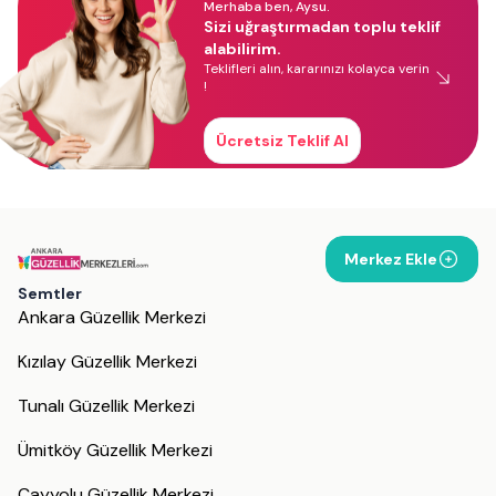
Merhaba ben, Aysu.
Sizi uğraştırmadan toplu teklif
alabilirim.
Teklifleri alın, kararınızı kolayca verin
!
Ücretsiz Teklif Al
Merkez Ekle
Semtler
Ankara Güzellik Merkezi
Kızılay Güzellik Merkezi
Tunalı Güzellik Merkezi
Ümitköy Güzellik Merkezi
Çayyolu Güzellik Merkezi