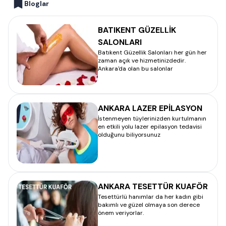
Bloglar
BATIKENT GÜZELLİK
SALONLARI
Batıkent Güzellik Salonları her gün her
zaman açık ve hizmetinizdedir.
Ankara'da olan bu salonlar
ANKARA LAZER EPİLASYON
İstenmeyen tüylerinizden kurtulmanın
en etkili yolu lazer epilasyon tedavisi
olduğunu biliyorsunuz
ANKARA TESETTÜR KUAFÖR
Tesettürlü hanımlar da her kadın gibi
bakımlı ve güzel olmaya son derece
önem veriyorlar.