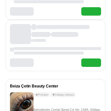
Beiza Çetin Beauty Center
Premium
Gölbaşı
,
Ankara
Bahçelievler, Cemal Gürsel Cd. No: 134/A, Gölbaşı