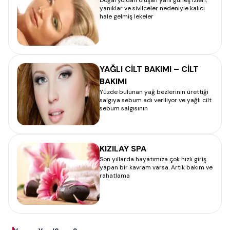
Doğal yoldan oluşan yani güneş izleri,
yanıklar ve sivilceler nedeniyle kalıcı
hale gelmiş lekeler
YAĞLI CİLT BAKIMI – CİLT
BAKIMI
Yüzde bulunan yağ bezlerinin ürettiği
salgıya sebum adı veriliyor ve yağlı cilt
sebum salgısının
KIZILAY SPA
Son yıllarda hayatımıza çok hızlı giriş
yapan bir kavram varsa. Artık bakım ve
rahatlama