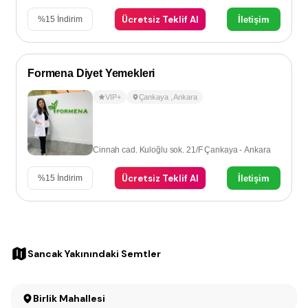
Ücretsiz Teklif Al
İletişim
%
15
İndirim
Formena Diyet Yemekleri
VIP+
Çankaya
,
Ankara
Cinnah cad. Kuloğlu sok. 21/F Çankaya - Ankara
Ücretsiz Teklif Al
İletişim
%
15
İndirim
Sancak Yakınındaki Semtler
Birlik Mahallesi