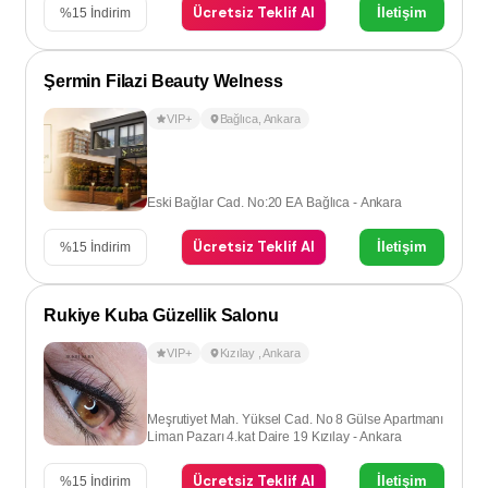
Ücretsiz Teklif Al
İletişim
%
15
İndirim
Şermin Filazi Beauty Welness
VIP+
Bağlıca
,
Ankara
Eski Bağlar Cad. No:20 EA Bağlıca - Ankara
Ücretsiz Teklif Al
İletişim
%
15
İndirim
Rukiye Kuba Güzellik Salonu
VIP+
Kızılay
,
Ankara
Meşrutiyet Mah. Yüksel Cad. No 8 Gülse Apartmanı
Liman Pazarı 4.kat Daire 19 Kızılay - Ankara
Ücretsiz Teklif Al
İletişim
%
15
İndirim