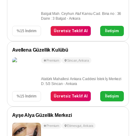
Balgat Mah. Ceyhun Atuf Kansu Cad. Bina no : 36
Daire : 3 Balgat - Ankara
Ücretsiz Teklif Al
İletişim
%
15
İndirim
Avellena Güzellik Kulübü
Premium
Sincan
,
Ankara
Atatürk Mahallesi Ankara Caddesi İstek İş Merkezi
D: 5/3 Sincan - Ankara
Ücretsiz Teklif Al
İletişim
%
15
İndirim
Ayşe Alya Güzellik Merkezi
Premium
Etimesgut
,
Ankara