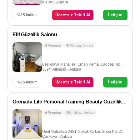
Kızılay - Ankara
Ücretsiz Teklif Al
İletişim
%
15
İndirim
Elif Güzellik Salonu
Premium
Altındağ
,
Ankara
Beşikkaya Mahallesi Orhan Kemal Caddesi No:
359/4 Altındağ - Ankara
Ücretsiz Teklif Al
İletişim
%
15
İndirim
Grenada Life Personal Training Beauty Güzellik Salonu
Premium
Ümitköy
,
Ankara
Ümit Mahallesi 2481. Sokak Kafkas Sitesi No: 22
Çankaya - Ankara