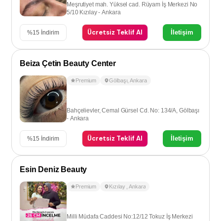
Meşrutiyet mah. Yüksel cad. Rüyam İş Merkezi No
5/10 Kızılay - Ankara
Ücretsiz Teklif Al
İletişim
%
15
İndirim
Beiza Çetin Beauty Center
Premium
Gölbaşı
,
Ankara
Bahçelievler, Cemal Gürsel Cd. No: 134/A, Gölbaşı
- Ankara
Ücretsiz Teklif Al
İletişim
%
15
İndirim
Esin Deniz Beauty
Premium
Kızılay
,
Ankara
Milli Müdafa Caddesi No:12/12 Tokuz İş Merkezi