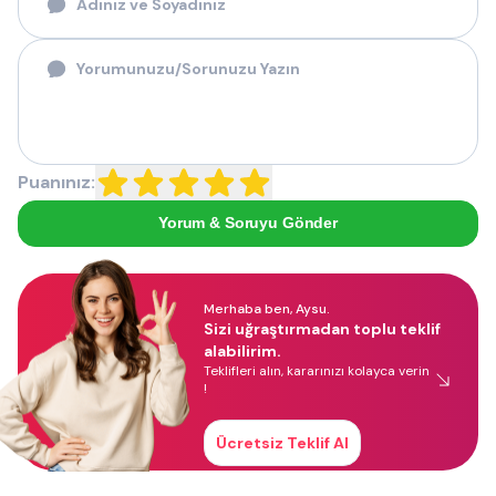
Puanınız:
Yorum & Soruyu Gönder
Merhaba ben, Aysu.
Sizi uğraştırmadan toplu teklif
alabilirim.
Teklifleri alın, kararınızı kolayca verin
!
Ücretsiz Teklif Al