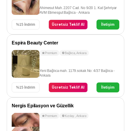
Ahimesut Mah. 2207 Cad. No 9/20 1. Kat Şehriyar
AVM Etimesgut Bağlıca - Ankara
Ücretsiz Teklif Al
İletişim
%
15
İndirim
Espira Beauty Center
Premium
Bağlıca
,
Ankara
Yeni Bağlıca mah. 1179.sokak No: 4/37 Bağlıca -
Ankara
Ücretsiz Teklif Al
İletişim
%
15
İndirim
Nergis Epilasyon ve Güzellik
Premium
Kızılay
,
Ankara