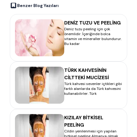
Benzer Blog Yazıları
DENİZ TUZU VE PEELİNG
Deniz tuzu peeling için çok
önemlidir. İçeriğinde bolca
vitamin ve mineraller bulundurur.
Bu kadar
TÜRK KAHVESİNİN
CİLTTEKİ MUCİZESİ
Türk kahvesi sevenler içtikleri gibi
farklı alanlarda da Türk kahvesini
kullanabilirler. Türk
KIZILAY BİTKİSEL
PEELİNG
Cildin yenilenmesi için yapılan
bitkisel peeling Almanya olmak