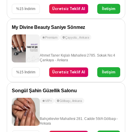
Ücretsiz Teklif Al
İletişim
%
15
İndirim
My Divine Beauty Saniye Sönmez
Premium
Çayyolu
,
Ankara
Ahmet Taner Kışlalı Mahallesi 2785. Sokak No:4
Çankaya - Ankara
Ücretsiz Teklif Al
İletişim
%
15
İndirim
Songül Şahin Güzellik Salonu
VIP+
Gölbaşı
,
Ankara
Bahçelievler Mahallesi 281. Cadde 59/A Gölbaşı -
Ankara