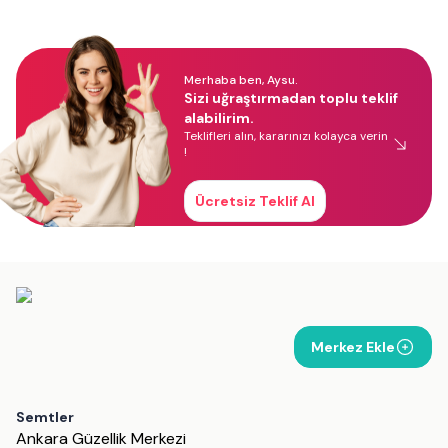
Merhaba ben, Aysu.
Sizi uğraştırmadan toplu teklif
alabilirim.
Teklifleri alın, kararınızı kolayca verin
!
Ücretsiz Teklif Al
Merkez Ekle
Semtler
Ankara Güzellik Merkezi