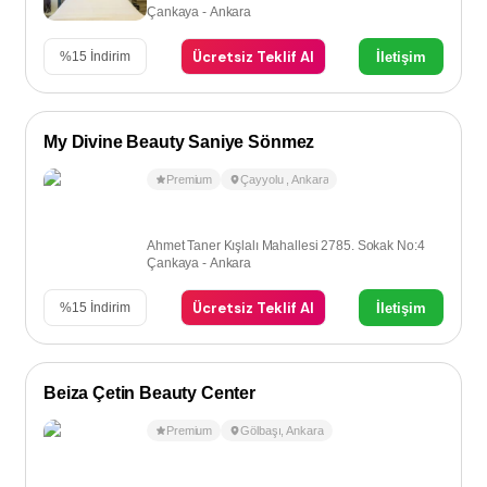
Çankaya - Ankara
Ücretsiz Teklif Al
İletişim
%
15
İndirim
My Divine Beauty Saniye Sönmez
Premium
Çayyolu
,
Ankara
Ahmet Taner Kışlalı Mahallesi 2785. Sokak No:4
Çankaya - Ankara
Ücretsiz Teklif Al
İletişim
%
15
İndirim
Beiza Çetin Beauty Center
Premium
Gölbaşı
,
Ankara