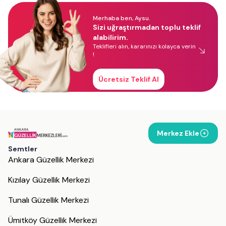
Merhaba ben, Aysu.
Sizi uğraştırmadan toplu teklif
alabilirim.
Teklifleri alın, kararınızı kolayca verin
!
Ücretsiz Teklif Al
Merkez Ekle
Semtler
Ankara Güzellik Merkezi
Kızılay Güzellik Merkezi
Tunalı Güzellik Merkezi
Ümitköy Güzellik Merkezi