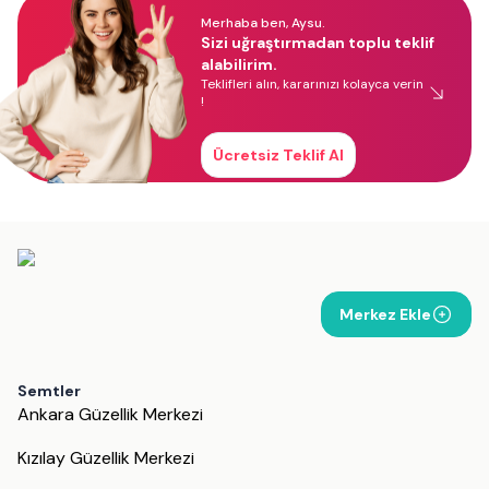
Merhaba ben, Aysu.
Sizi uğraştırmadan toplu teklif
alabilirim.
Teklifleri alın, kararınızı kolayca verin
!
Ücretsiz Teklif Al
Merkez Ekle
Semtler
Ankara Güzellik Merkezi
Kızılay Güzellik Merkezi