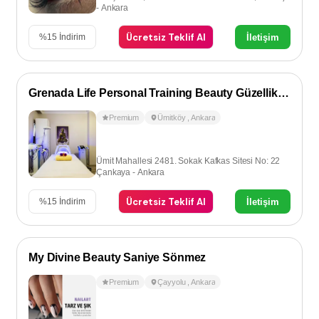
- Ankara
Ücretsiz Teklif Al
İletişim
%
15
İndirim
Grenada Life Personal Training Beauty Güzellik Salonu
Premium
Ümitköy
,
Ankara
Ümit Mahallesi 2481. Sokak Kafkas Sitesi No: 22
Çankaya - Ankara
Ücretsiz Teklif Al
İletişim
%
15
İndirim
My Divine Beauty Saniye Sönmez
Premium
Çayyolu
,
Ankara