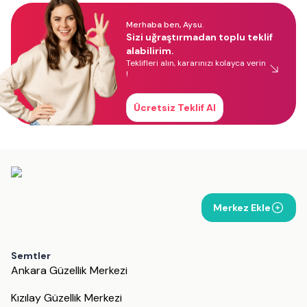
Merhaba ben, Aysu.
Sizi uğraştırmadan toplu teklif
alabilirim.
Teklifleri alın, kararınızı kolayca verin
!
Ücretsiz Teklif Al
Merkez Ekle
Semtler
Ankara Güzellik Merkezi
Kızılay Güzellik Merkezi