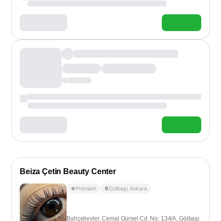
Beiza Çetin Beauty Center
Premium
Gölbaşı
,
Ankara
Bahçelievler, Cemal Gürsel Cd. No: 134/A, Gölbaşı