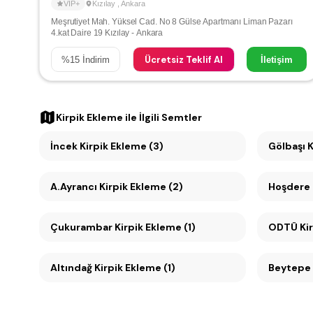
VIP+
Kızılay
,
Ankara
Meşrutiyet Mah. Yüksel Cad. No 8 Gülse Apartmanı Liman Pazarı
4.kat Daire 19 Kızılay - Ankara
Ücretsiz Teklif Al
%
15
İndirim
İletişim
Kirpik Ekleme
ile İlgili Semtler
İncek Kirpik Ekleme (3)
Gölbaşı K
A.Ayrancı Kirpik Ekleme (2)
Hoşdere 
Çukurambar Kirpik Ekleme (1)
ODTÜ Kir
Altındağ Kirpik Ekleme (1)
Beytepe 