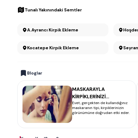
Tunalı Yakınındaki Semtler
A.Ayrancı Kirpik Ekleme
Hoşder
Kocatepe Kirpik Ekleme
Bloglar
MASKARAYLA
KİRPİKLERİNİZİ
Evet, gerçekten de kullandığınız
KALINLAŞTIRMANIN
maskaranın tipi, kirpiklerinizin
SIRRI
görünümüne doğrudan etki eder.