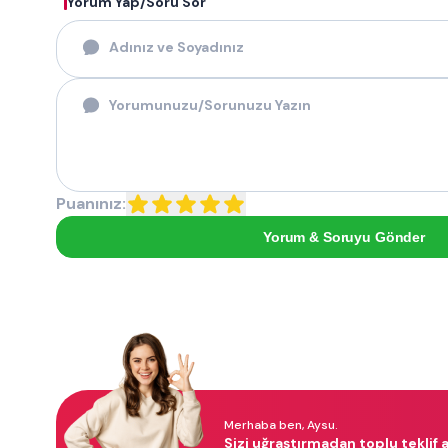
Yorum Yap/Soru Sor
Puanınız:
Yorum & Soruyu Gönder
Merhaba ben, Aysu.
Sizi uğraştırmadan toplu teklif a