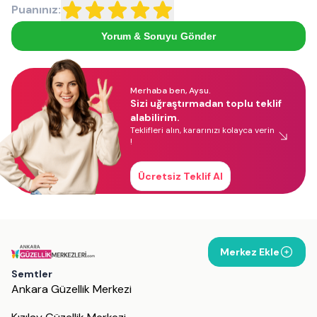
Puanınız:
Yorum & Soruyu Gönder
Merhaba ben, Aysu.
Sizi uğraştırmadan toplu teklif
alabilirim.
Teklifleri alın, kararınızı kolayca verin
!
Ücretsiz Teklif Al
Merkez Ekle
Semtler
Ankara Güzellik Merkezi