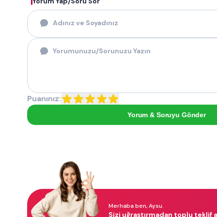
Yorum Yap/Soru Sor
Puanınız:
Yorum & Soruyu Gönder
Merhaba ben, Aysu.
Sizi uğraştırmadan toplu teklif a