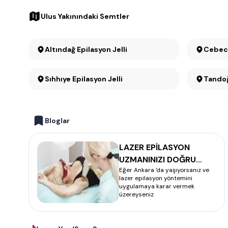
Ulus Yakınındaki Semtler
Altındağ Epilasyon Jelli
Sıhhıye Epilasyon Jelli
Bloglar
LAZER EPİLASYON
UZMANINIZI DOĞRU
Eğer Ankara 'da yaşıyorsanız ve
SEÇİN
lazer epilasyon yöntemini
uygulamaya karar vermek
üzereyseniz