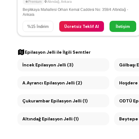
Premium
Altındağ
,
Ankara
Beşikkaya Mahallesi Orhan Kemal Caddesi No: 359/4 Altındağ -
Ankara
Ücretsiz Teklif Al
%
15
İndirim
İletişim
Epilasyon Jelli
ile İlgili Semtler
İncek Epilasyon Jelli (3)
Gölbaşı E
A.Ayrancı Epilasyon Jelli (2)
Hoşdere E
Çukurambar Epilasyon Jelli (1)
ODTÜ Epil
Altındağ Epilasyon Jelli (1)
Beytepe E