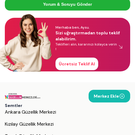
Yorum & Soruyu Gönder
Merhaba ben, Aysu.
Sizi uğraştırmadan toplu teklif
alabilirim.
Teklifleri alın, kararınızı kolayca verin
!
Ücretsiz Teklif Al
Merkez Ekle
Semtler
Ankara Güzellik Merkezi
Kızılay Güzellik Merkezi