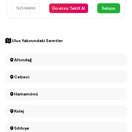
Ücretsiz Teklif Al
İletişim
%
15
İndirim
Ulus Yakınındaki Semtler
Altındağ
Cebeci
Hamamönü
Kolej
Sıhhıye