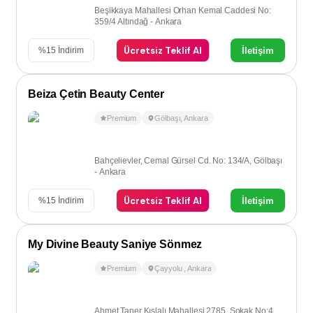
Beşikkaya Mahallesi Orhan Kemal Caddesi No:
359/4 Altındağ - Ankara
Ücretsiz Teklif Al
İletişim
%
15
İndirim
Beiza Çetin Beauty Center
Premium
Gölbaşı
,
Ankara
Bahçelievler, Cemal Gürsel Cd. No: 134/A, Gölbaşı
- Ankara
Ücretsiz Teklif Al
İletişim
%
15
İndirim
My Divine Beauty Saniye Sönmez
Premium
Çayyolu
,
Ankara
Ahmet Taner Kışlalı Mahallesi 2785. Sokak No:4