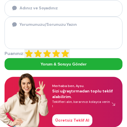
Puanınız:
Yorum & Soruyu Gönder
Merhaba ben, Aysu.
Sizi uğraştırmadan toplu teklif
alabilirim.
Teklifleri alın, kararınızı kolayca verin
!
Ücretsiz Teklif Al