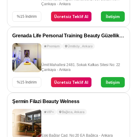
Çankaya - Ankara
Ücretsiz Teklif Al
İletişim
%
15
İndirim
Grenada Life Personal Training Beauty Güzellik Salonu
Premium
Ümitköy
,
Ankara
Ümit Mahallesi 2481. Sokak Kafkas Sitesi No: 22
Çankaya - Ankara
Ücretsiz Teklif Al
İletişim
%
15
İndirim
Şermin Filazi Beauty Welness
VIP+
Bağlıca
,
Ankara
Eski Bağlar Cad. No:20 EA Bağlıca - Ankara