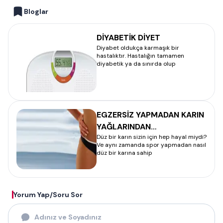
Bloglar
DİYABETİK DİYET
Diyabet oldukça karmaşık bir
hastalıktır. Hastalığın tamamen
diyabetik ya da sınırda olup
EGZERSİZ YAPMADAN KARIN
YAĞLARINDAN
Düz bir karın sizin için hep hayal miydi?
KURTULMANIN 14 BASİT
Ve aynı zamanda spor yapmadan nasıl
YOLU
düz bir karına sahip
Yorum Yap/Soru Sor