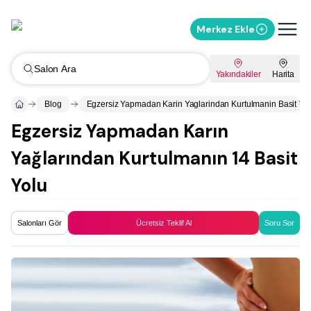
Merkez Ekle
Salon Ara
Yakındakiler
Harita
Blog
Egzersiz Yapmadan Karin Yaglarindan Kurtulmanin Basit Yol
Egzersiz Yapmadan Karın
Yağlarından Kurtulmanın 14 Basit
Yolu
Salonları Gör
Ücretsiz Teklif Al
Soru Sor