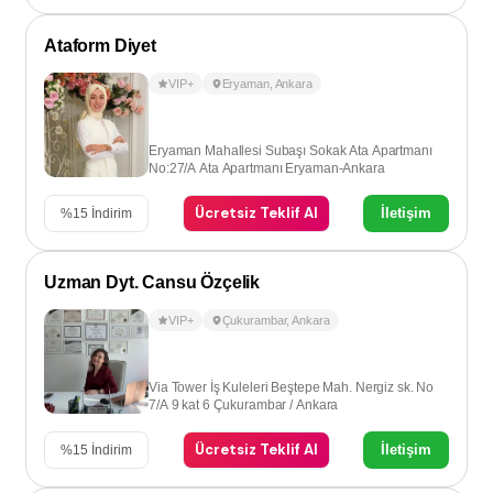
Ataform Diyet
VIP+
Eryaman
,
Ankara
Eryaman Mahallesi Subaşı Sokak Ata Apartmanı
No:27/A Ata Apartmanı Eryaman-Ankara
Ücretsiz Teklif Al
İletişim
%
15
İndirim
Uzman Dyt. Cansu Özçelik
VIP+
Çukurambar
,
Ankara
Via Tower İş Kuleleri Beştepe Mah. Nergiz sk. No
7/A 9 kat 6 Çukurambar / Ankara
Ücretsiz Teklif Al
İletişim
%
15
İndirim