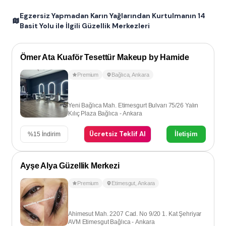
Egzersiz Yapmadan Karın Yağlarından Kurtulmanın 14
Basit Yolu ile İlgili Güzellik Merkezleri
Ömer Ata Kuaför Tesettür Makeup by Hamide
Premium
Bağlıca
,
Ankara
Yeni Bağlıca Mah. Etimesgurt Bulvarı 75/26 Yalın
Kılıç Plaza Bağlıca - Ankara
Ücretsiz Teklif Al
İletişim
%
15
İndirim
Ayşe Alya Güzellik Merkezi
Premium
Etimesgut
,
Ankara
Ahimesut Mah. 2207 Cad. No 9/20 1. Kat Şehriyar
AVM Etimesgut Bağlıca - Ankara