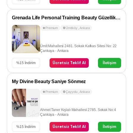
Grenada Life Personal Training Beauty Güzellik Salonu
Premium
Ümitköy
,
Ankara
Ümit Mahallesi 2481. Sokak Kafkas Sitesi No: 22
Çankaya - Ankara
Ücretsiz Teklif Al
İletişim
%
15
İndirim
My Divine Beauty Saniye Sönmez
Premium
Çayyolu
,
Ankara
Ahmet Taner Kışlalı Mahallesi 2785. Sokak No:4
Çankaya - Ankara
Ücretsiz Teklif Al
İletişim
%
15
İndirim