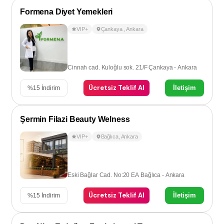
Formena Diyet Yemekleri
VIP+
Çankaya
,
Ankara
Cinnah cad. Kuloğlu sok. 21/F Çankaya - Ankara
Ücretsiz Teklif Al
İletişim
%
15
İndirim
Şermin Filazi Beauty Welness
VIP+
Bağlıca
,
Ankara
Eski Bağlar Cad. No:20 EA Bağlıca - Ankara
Ücretsiz Teklif Al
İletişim
%
15
İndirim