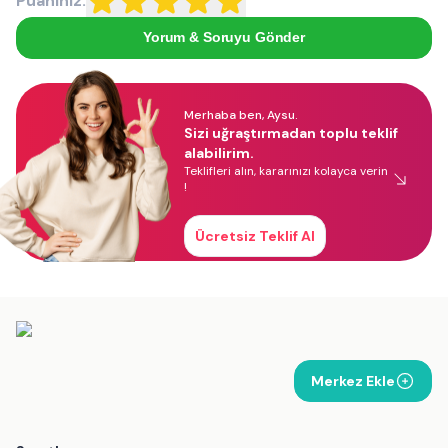
Puanınız:
Yorum & Soruyu Gönder
Merhaba ben, Aysu.
Sizi uğraştırmadan toplu teklif
alabilirim.
Teklifleri alın, kararınızı kolayca verin
!
Ücretsiz Teklif Al
Merkez Ekle