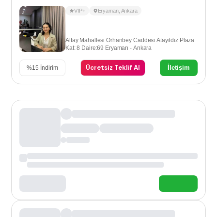
VIP+
Eryaman
,
Ankara
Altay Mahallesi Orhanbey Caddesi Atayıldız Plaza
Kat: 8 Daire:69 Eryaman - Ankara
Ücretsiz Teklif Al
İletişim
%
15
İndirim