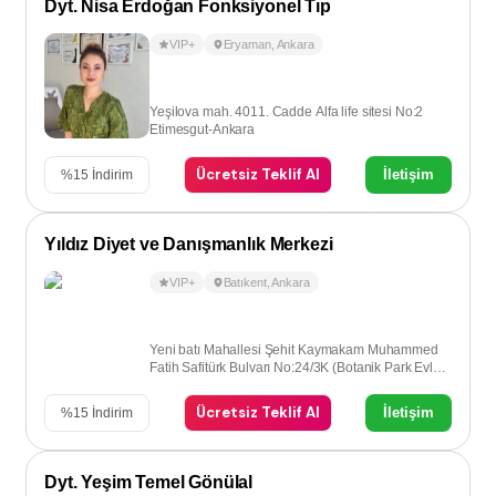
Dyt. Nisa Erdoğan Fonksiyonel Tıp
VIP+
Eryaman
,
Ankara
Yeşilova mah. 4011. Cadde Alfa life sitesi No:2
Etimesgut-Ankara
Ücretsiz Teklif Al
İletişim
%
15
İndirim
Yıldız Diyet ve Danışmanlık Merkezi
VIP+
Batıkent
,
Ankara
Yeni batı Mahallesi Şehit Kaymakam Muhammed
Fatih Safitürk Bulvarı No:24/3K (Botanik Park Evleri
) Batıkent - Ankara
Ücretsiz Teklif Al
İletişim
%
15
İndirim
Dyt. Yeşim Temel Gönülal