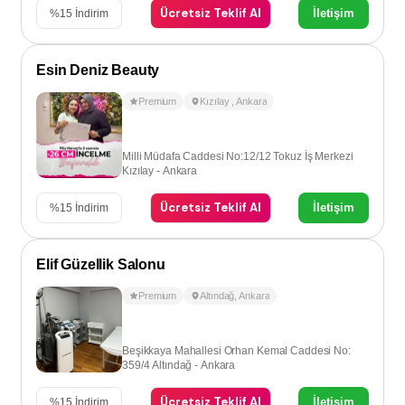
Ücretsiz Teklif Al
İletişim
%
15
İndirim
Esin Deniz Beauty
Premium
Kızılay
,
Ankara
Milli Müdafa Caddesi No:12/12 Tokuz İş Merkezi
Kızılay - Ankara
Ücretsiz Teklif Al
İletişim
%
15
İndirim
Elif Güzellik Salonu
Premium
Altındağ
,
Ankara
Beşikkaya Mahallesi Orhan Kemal Caddesi No:
359/4 Altındağ - Ankara
Ücretsiz Teklif Al
İletişim
%
15
İndirim