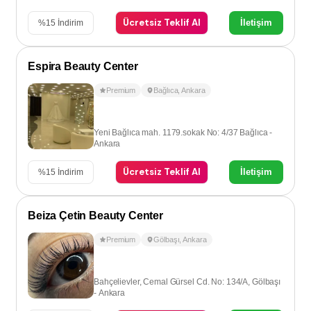
Ücretsiz Teklif Al
İletişim
%
15
İndirim
Espira Beauty Center
Premium
Bağlıca
,
Ankara
Yeni Bağlıca mah. 1179.sokak No: 4/37 Bağlıca -
Ankara
Ücretsiz Teklif Al
İletişim
%
15
İndirim
Beiza Çetin Beauty Center
Premium
Gölbaşı
,
Ankara
Bahçelievler, Cemal Gürsel Cd. No: 134/A, Gölbaşı
- Ankara