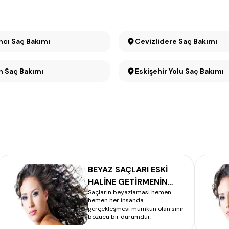
ncı Saç Bakımı
Cevizlidere Saç Bakımı
Dikmen Saç Bakımı
Eskişehir Yolu Saç Bakımı
BEYAZ SAÇLARI ESKİ
HALİNE GETİRMENİN
Saçların beyazlaması hemen
FORMÜLÜ
hemen her insanda
gerçekleşmesi mümkün olan sinir
bozucu bir durumdur.