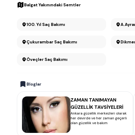
Balgat Yakınındaki Semtler
100. Yıl Saç Bakımı
A.Ayra
Çukurambar Saç Bakımı
Öveçler Saç Bakımı
Bloglar
ZAMAN TANIMAYAN
GÜZELLİK TAVSİYELERİ
Ankara güzellik merkezleri olarak
her devirde ve her zaman geçerli
olan güzellik ve bakım