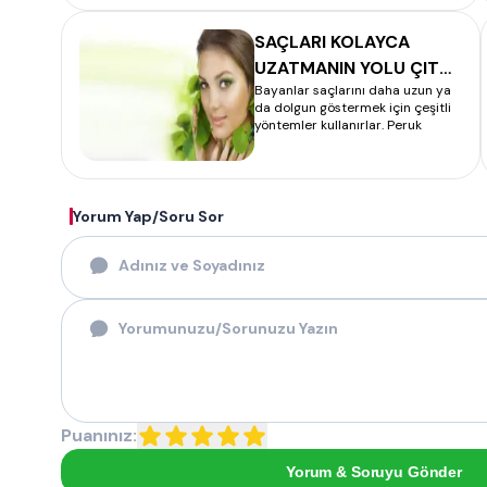
SAÇLARI KOLAYCA
UZATMANIN YOLU ÇIT
Bayanlar saçlarını daha uzun ya
ÇIT NASIL TAKILIR
da dolgun göstermek için çeşitli
yöntemler kullanırlar. Peruk
Yorum Yap/Soru Sor
Puanınız:
Yorum & Soruyu Gönder