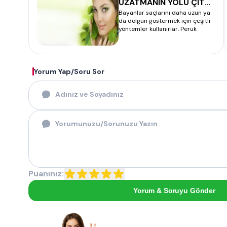
UZATMANIN YOLU ÇIT
Bayanlar saçlarını daha uzun ya
ÇIT NASIL TAKILIR
da dolgun göstermek için çeşitli
yöntemler kullanırlar. Peruk
Yorum Yap/Soru Sor
Puanınız:
Yorum & Soruyu Gönder