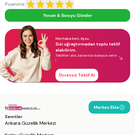
Puanınız:
Yorum & Soruyu Gönder
Merhaba ben, Aysu.
Sizi uğraştırmadan toplu teklif
alabilirim.
Teklifleri alın, kararınızı kolayca verin
!
Ücretsiz Teklif Al
Merkez Ekle
Semtler
Ankara Güzellik Merkezi